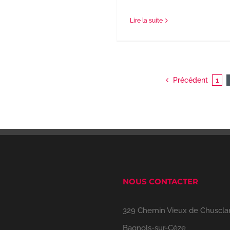
Lire la suite
Précédent
1
NOUS CONTACTER
329 Chemin Vieux de Chuscla
Bagnols-sur-Cèze