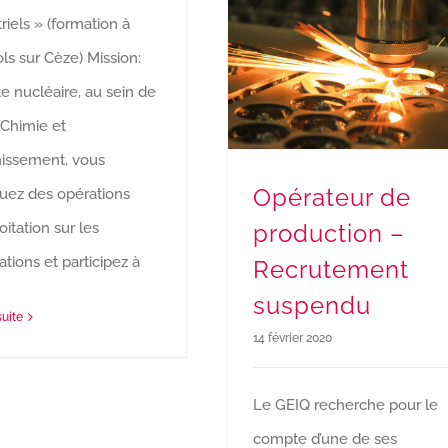
riels » (formation à
ls sur Cèze) Mission:
Opérateur de production – Recrutement suspen
te nucléaire, au sein de
 Chimie et
hissement, vous
Opérateur de
tuez des opérations
production –
oitation sur les
lations et participez à
Recrutement
suspendu
suite
14 février 2020
Le GEIQ recherche pour le
compte d’une de ses