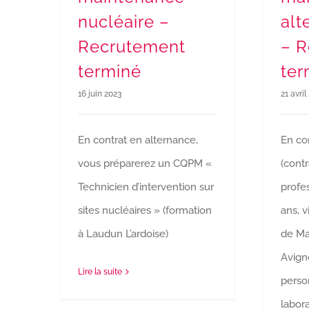
nucléaire –
alt
Recrutement
– 
terminé
ter
16 juin 2023
21 avril
En contrat en alternance,
En co
vous préparerez un CQPM «
(contr
Technicien d’intervention sur
profes
sites nucléaires » (formation
ans, v
à Laudun L’ardoise)
de Ma
Avigno
Lire la suite
perso
labor