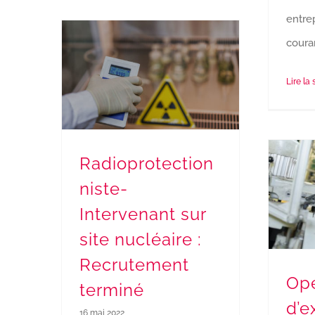
entre
couran
Radioprotectionniste-Intervenant sur site nucléaire : Recrutement terminé
Lire la 
Radioprotection
niste-
Intervenant sur
site nucléaire :
Recrutement
Opé
terminé
d’e
16 mai 2022