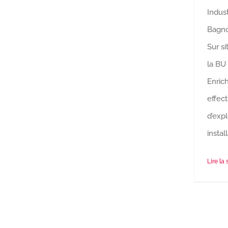
Indust
Bagno
Sur si
la BU
Enric
effec
d’expl
instal
Lire la 