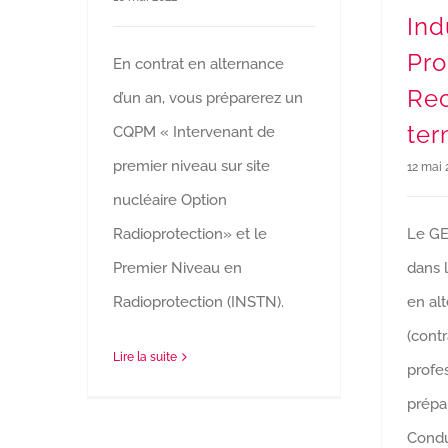
Ind
Pro
En contrat en alternance
Re
d’un an, vous préparerez un
ter
CQPM « Intervenant de
premier niveau sur site
12 mai 
nucléaire Option
Radioprotection» et le
Le GE
Premier Niveau en
dans 
Radioprotection (INSTN).
en al
(contr
Lire la suite
profes
prépa
Condu