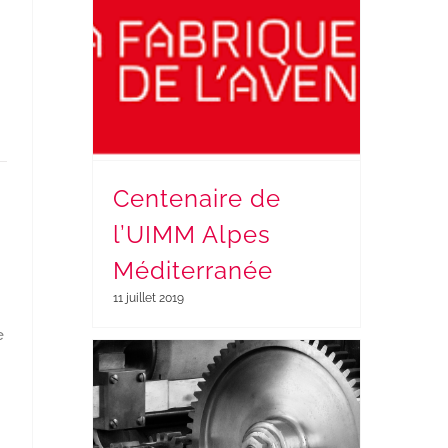
Centenaire de
l’UIMM Alpes
Méditerranée
11 juillet 2019
e