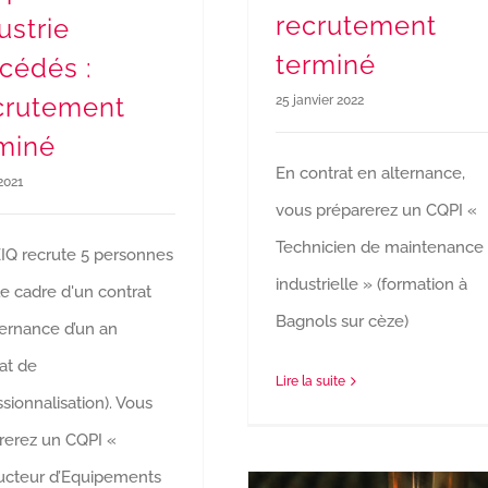
recrutement
ustrie
terminé
cédés :
crutement
25 janvier 2022
miné
En contrat en alternance,
2021
vous préparerez un CQPI «
Technicien de maintenance
IQ recrute 5 personnes
industrielle » (formation à
le cadre d'un contrat
Bagnols sur cèze)
ternance d’un an
at de
Lire la suite
sionnalisation). Vous
rerez un CQPI «
cteur d’Equipements