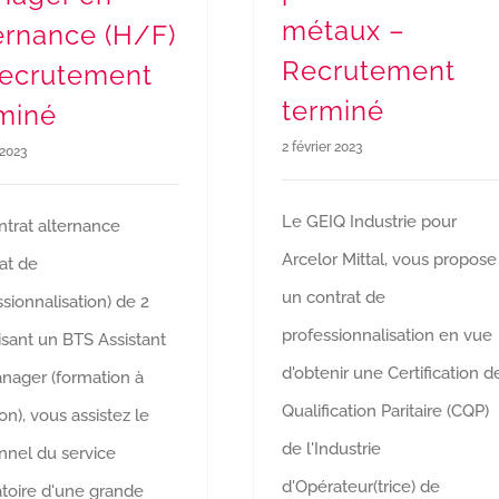
métaux –
ernance (H/F)
Recrutement
Recrutement
terminé
miné
2 février 2023
 2023
Le GEIQ Industrie pour
ntrat alternance
Arcelor Mittal, vous propose
at de
un contrat de
sionnalisation) de 2
professionnalisation en vue
isant un BTS Assistant
d'obtenir une Certification d
nager (formation à
Qualification Paritaire (CQP)
n), vous assistez le
de l'Industrie
nnel du service
d'Opérateur(trice) de
atoire d'une grande