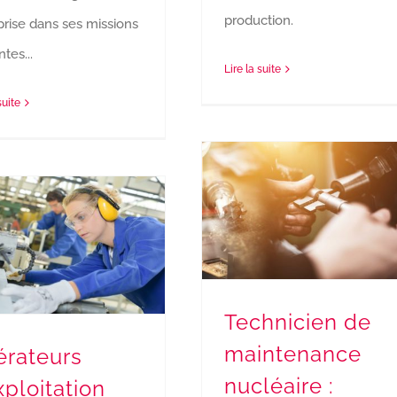
production.
prise dans ses missions
tes...
Lire la suite
suite
Technicien de maintenance nucléaire : recrutement terminé
Opérateurs d’exploitation Industrie Procédés : Recrutement terminé
Technicien de
maintenance
rateurs
nucléaire :
xploitation