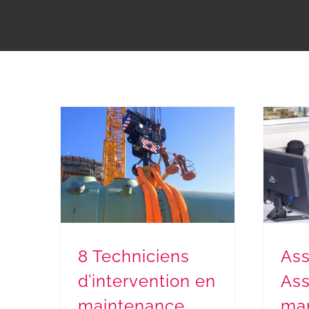
8 Techniciens d’intervention en maintenance nucléaire – Recrutement terminé
Assistant / 
8 Techniciens
Ass
d’intervention en
Ass
maintenance
ma