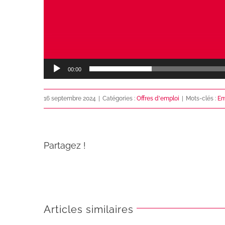
00:00
16 septembre 2024
|
Catégories :
Offres d'emploi
|
Mots-clés :
Em
Partagez !
Articles similaires