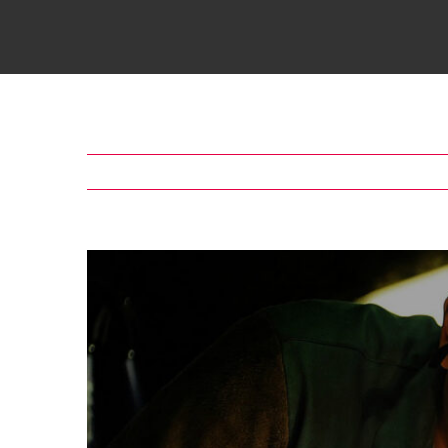
Voir
l'image
agrandie