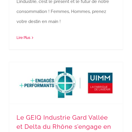
L’industrie, c’est le présent et le futur de notre
consommation ! Femmes, Hommes, prenez
votre destin en main !
Lire Plus
Le GEIQ Industrie Gard Vallée et Delta du Rhône s’engage en RSE !
Le GEIQ Industrie Gard Vallée
et Delta du Rhône s’engage en