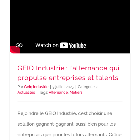
GEIQ Industrie : l’alternance qui
propulse entreprises et talents
Par
Geiq Industrie
|
3 juillet 2025
|
Catégories :
Actualités
|
Tags:
Alternance
,
Métiers
Rejoindre le GEIQ Industrie, c’est choisir une
solution gagnant-gagnant, aussi bien pour les
entreprises que pour les futurs alternants. Grâce