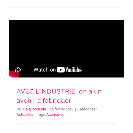
AVEC L’INDUSTRIE, on a un
avenir à fabriquer
Par
Geiq Industrie
|
29 février 2024
|
Catégories :
Actualités
|
Tags:
Alternance